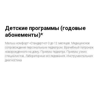
Детские программы (годовые
абонементы)*
Малыш комфорт «Стандарт»от 0 до 12 месяцев: Медицинское
сопровождение персональным педиатром; Врачебный патронаж
новорожденного на дому; Приемы педиатра; Приемы узких
специалистов; Лабораторные исследования; Инструментальная
диагностика