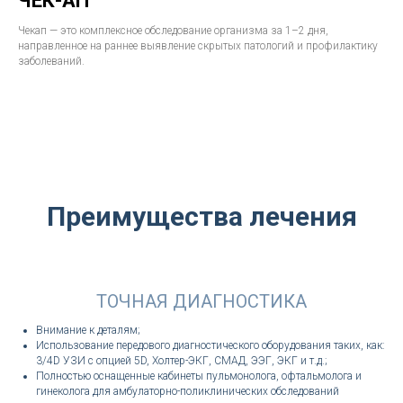
ЧЕК-АП
Чекап — это комплексное обследование организма за 1–2 дня,
направленное на раннее выявление скрытых патологий и профилактику
заболеваний.
Преимущества лечения
ТОЧНАЯ ДИАГНОСТИКА
Внимание к деталям;
Использование передового диагностического оборудования таких, как:
3/4D УЗИ с опцией 5D, Холтер-ЭКГ, СМАД, ЭЭГ, ЭКГ и т.д.;
Полностью оснащенные кабинеты пульмонолога, офтальмолога и
гинеколога для амбулаторно-поликлинических обследований